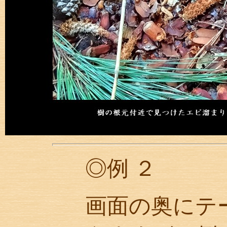
◎例 ２
画面の奥にテ