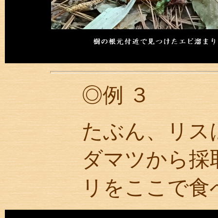
◎例 ３
たぶん、リス
ダマツから採
リをここで食