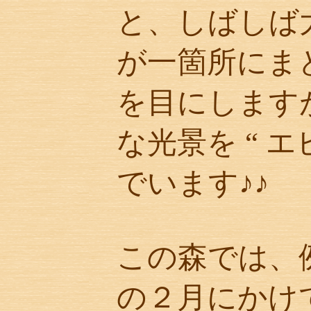
と、しばしば
が一箇所にま
を目にします
な光景を “ エ
でいます♪♪
この森では、
の２月にかけ