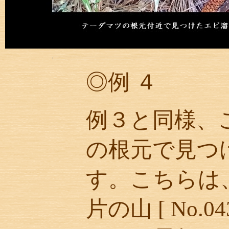
◎例 ４
例３と同様、
の根元で見つ
す。こちらは
片の山 [ No.0