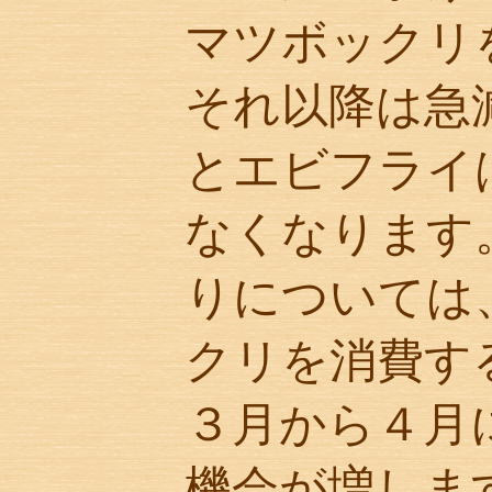
マツボックリ
それ以降は急
とエビフライ
なくなります
りについては
クリを消費す
３月から４月
機会が増しま