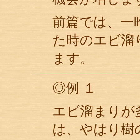
前篇では、一
た時のエビ溜
ます。
◎例 １
エビ溜まりが
は、やはり樹