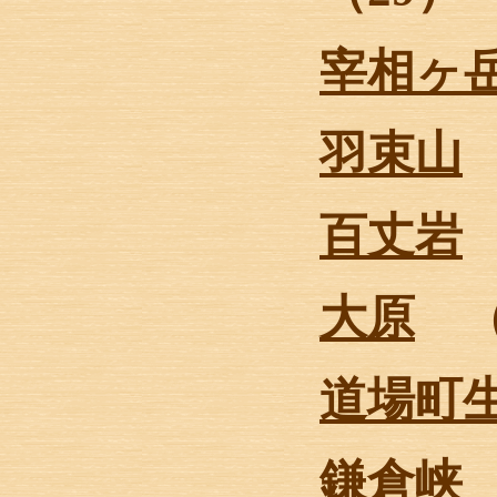
宰相ヶ
羽束山
百丈岩
大原
（
道場町
鎌倉峡