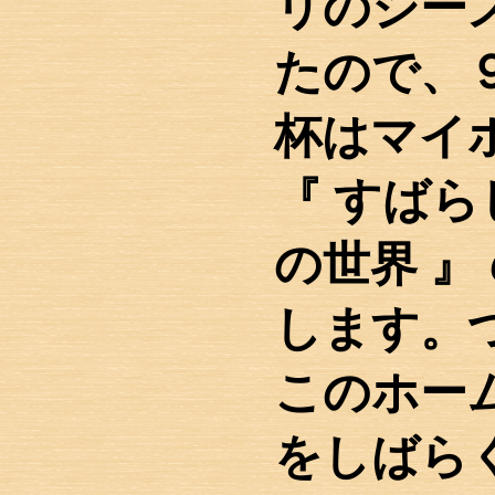
リのシー
たので、
杯はマイ
『 すば
の世界 』
します。
このホー
をしばら